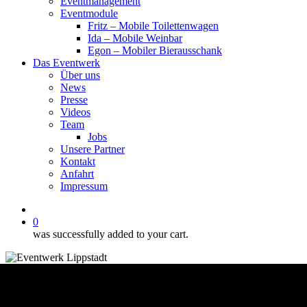
Eventmanagement
Eventmodule
Fritz – Mobile Toilettenwagen
Ida – Mobile Weinbar
Egon – Mobiler Bierausschank
Das Eventwerk
Über uns
News
Presse
Videos
Team
Jobs
Unsere Partner
Kontakt
Anfahrt
Impressum
facebook
instagram
phone
email
0
was successfully added to your cart.