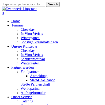
Skip
Search
to
Close
main
Search
0
content
Menu
Home
Termine
Cheatday
In Vino Veritas
Wintergarten
Sonstige Veranstaltungen
Unsere Konzepte
Cheatday
In Vino Veritas
Schützenfestival
Wintergarten
Partner werden
Foodpartner
Anmeldung
Start-Up-Chance
Städte Partnerschaft
Werbepartner
Anfrageformular
Unser Service
Catering