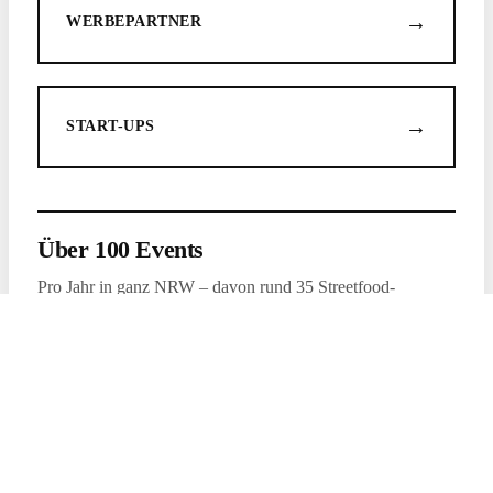
→
WERBEPARTNER
→
START-UPS
Über 100 Events
Pro Jahr in ganz NRW – davon rund 35 Streetfood-
Festivals.
Rund 200 Partner
Ein gewachsenes Netzwerk aus Foodtruckern, Winzern und
Dienstleistern.