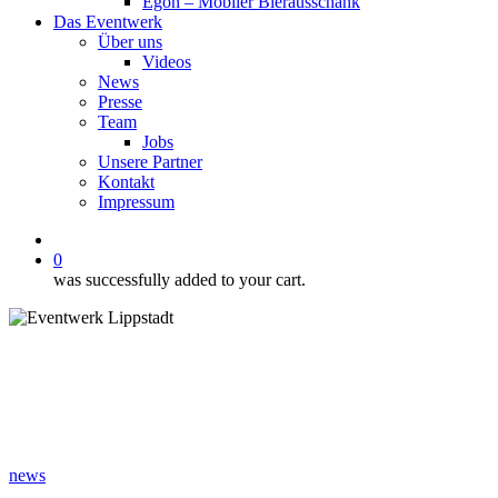
Egon – Mobiler Bierausschank
Das Eventwerk
Über uns
Videos
News
Presse
Team
Jobs
Unsere Partner
Kontakt
Impressum
facebook
instagram
phone
email
0
was successfully added to your cart.
news