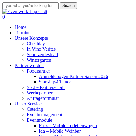
Skip
Search
to
Close
main
Search
0
content
Menu
Home
Termine
Unsere Konzepte
Cheatday
In Vino Veritas
Schützenfestival
Wintergarten
Partner werden
Foodpartner
Anmeldebogen Partner Saison 2026
Start-Up-Chance
Städte Partnerschaft
Werbepartner
Anfrageformular
Unser Service
Catering
Eventmanagement
Eventmodule
Fritz – Mobile Toilettenwagen
Ida – Mobile Weinbar