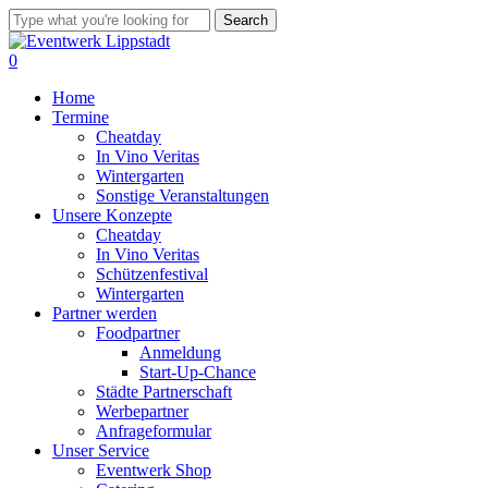
Skip
Search
to
Close
main
Search
0
content
Menu
Home
Termine
Cheatday
In Vino Veritas
Wintergarten
Sonstige Veranstaltungen
Unsere Konzepte
Cheatday
In Vino Veritas
Schützenfestival
Wintergarten
Partner werden
Foodpartner
Anmeldung
Start-Up-Chance
Städte Partnerschaft
Werbepartner
Anfrageformular
Unser Service
Eventwerk Shop