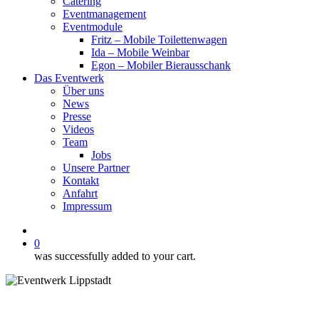
Catering
Eventmanagement
Eventmodule
Fritz – Mobile Toilettenwagen
Ida – Mobile Weinbar
Egon – Mobiler Bierausschank
Das Eventwerk
Über uns
News
Presse
Videos
Team
Jobs
Unsere Partner
Kontakt
Anfahrt
Impressum
facebook
instagram
phone
email
0
was successfully added to your cart.