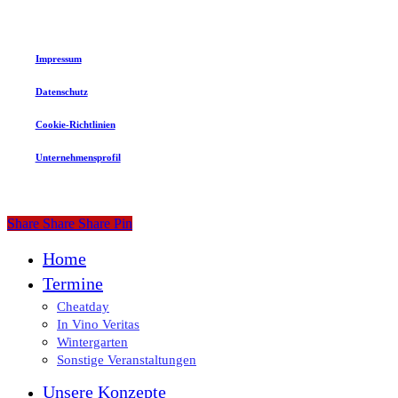
©
2026
Eventwerk Lippstadt GmbH
Impressum
Datenschutz
Cookie-Richtlinien
Unternehmensprofil
Share
Share
Share
Share
Pin
Close
Home
Menu
Termine
Cheatday
In Vino Veritas
Wintergarten
Sonstige Veranstaltungen
Unsere Konzepte