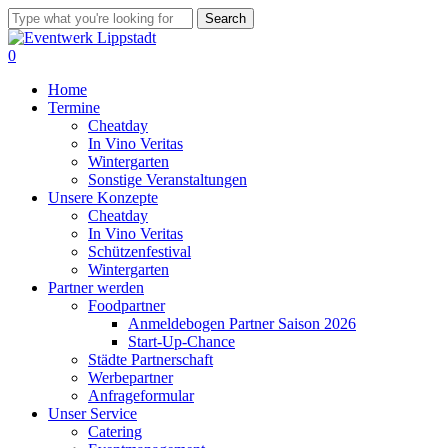
Skip
Search
to
Close
main
Search
0
content
Menu
Home
Termine
Cheatday
In Vino Veritas
Wintergarten
Sonstige Veranstaltungen
Unsere Konzepte
Cheatday
In Vino Veritas
Schützenfestival
Wintergarten
Partner werden
Foodpartner
Anmeldebogen Partner Saison 2026
Start-Up-Chance
Städte Partnerschaft
Werbepartner
Anfrageformular
Unser Service
Catering