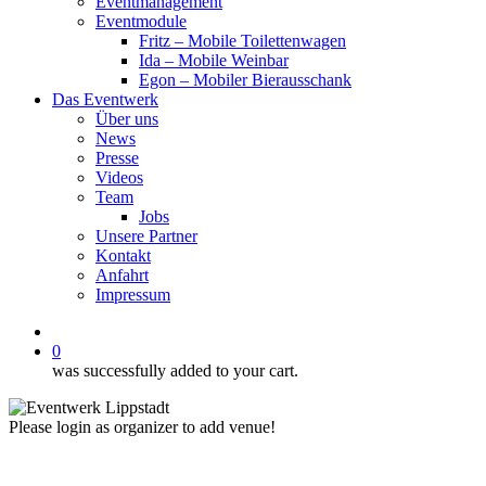
Eventmanagement
Eventmodule
Fritz – Mobile Toilettenwagen
Ida – Mobile Weinbar
Egon – Mobiler Bierausschank
Das Eventwerk
Über uns
News
Presse
Videos
Team
Jobs
Unsere Partner
Kontakt
Anfahrt
Impressum
facebook
instagram
phone
email
0
was successfully added to your cart.
Please login as organizer to add venue!