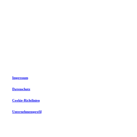
©
2026
Eventwerk Lippstadt GmbH
Impressum
Datenschutz
Cookie-Richtlinien
Unternehmensprofil