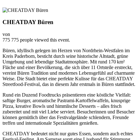
CHEATDAY Büren
von
775
775 people viewed this event.
Büren, idyllisch gelegen im Herzen von Nordrhein-Westfalen im
Kreis Paderborn, besticht durch seine historische Altstadt, grüne
Umgebung und lebendige Stadtatmosphäre. Mit rund 170 km²
Fläche und einer Bevölkerung, die sich über 11 Ortsteile erstreckt,
vereint Büren Tradition und modernes Lebensgefühl auf charmante
Weise. Die Stadt bietet eine perfekte Kulisse für das CHEATDAY
Streetfood-Festival, das in diesem Jahr erstmals in Büren stattfindet.
Rund ein Duzend Foodtrucks präsentieren eine köstliche Vielfalt:
saftige Burger, aromatische Pastrami-Kartoffelwaffeln, knusprige
Pizza, kreative Bowls und himmlische Desserts – alles frisch
zubereitet und mit viel Liebe serviert. Besucherinnen und Besucher
können gemütlich über das Festivalgelände schlendern, Freunde
treffen und internationale Spezialitäten genießen.
CHEATDAY bedeutet nicht nur gutes Essen, sondern auch echtes
Festival-Feeling. Am Samstag sorgt eine Liveband für Stimmung