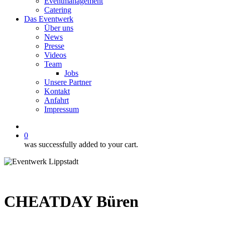
Eventmanagement
Catering
Das Eventwerk
Über uns
News
Presse
Videos
Team
Jobs
Unsere Partner
Kontakt
Anfahrt
Impressum
facebook
instagram
phone
email
0
was successfully added to your cart.
CHEATDAY Büren