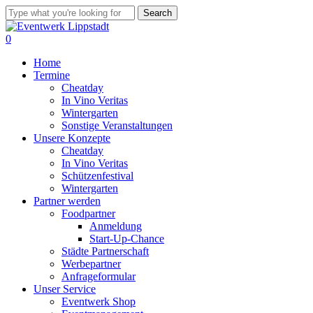
Skip
Search
to
Close
main
Search
0
content
Menu
Home
Termine
Cheatday
In Vino Veritas
Wintergarten
Sonstige Veranstaltungen
Unsere Konzepte
Cheatday
In Vino Veritas
Schützenfestival
Wintergarten
Partner werden
Foodpartner
Anmeldung
Start-Up-Chance
Städte Partnerschaft
Werbepartner
Anfrageformular
Unser Service
Eventwerk Shop