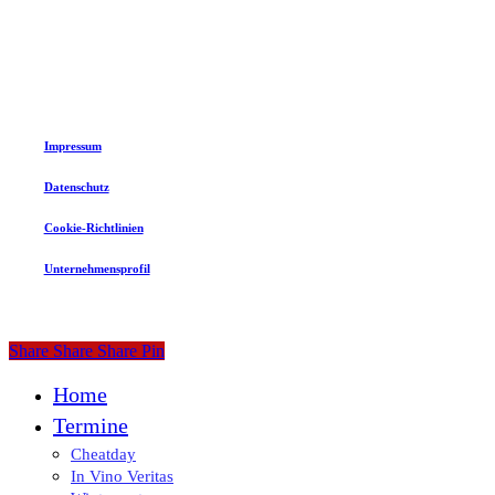
©
2026
Eventwerk Lippstadt GmbH
Impressum
Datenschutz
Cookie-Richtlinien
Unternehmensprofil
Share
Share
Share
Share
Pin
Close
Home
Menu
Termine
Cheatday
In Vino Veritas