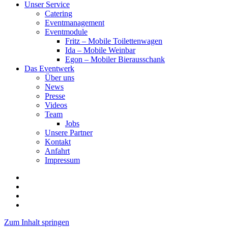
Unser Service
Catering
Eventmanagement
Eventmodule
Fritz – Mobile Toilettenwagen
Ida – Mobile Weinbar
Egon – Mobiler Bierausschank
Das Eventwerk
Über uns
News
Presse
Videos
Team
Jobs
Unsere Partner
Kontakt
Anfahrt
Impressum
facebook
instagram
phone
email
Zum Inhalt springen