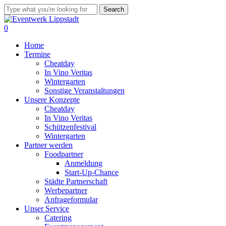
Skip
Search
to
Close
main
Search
0
content
Menu
Home
Termine
Cheatday
In Vino Veritas
Wintergarten
Sonstige Veranstaltungen
Unsere Konzepte
Cheatday
In Vino Veritas
Schützenfestival
Wintergarten
Partner werden
Foodpartner
Anmeldung
Start-Up-Chance
Städte Partnerschaft
Werbepartner
Anfrageformular
Unser Service
Catering