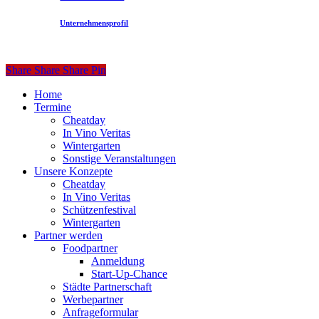
Unternehmensprofil
Share
Share
Share
Share
Pin
Close
Home
Menu
Termine
Cheatday
In Vino Veritas
Wintergarten
Sonstige Veranstaltungen
Unsere Konzepte
Cheatday
In Vino Veritas
Schützenfestival
Wintergarten
Partner werden
Foodpartner
Anmeldung
Start-Up-Chance
Städte Partnerschaft
Werbepartner
Anfrageformular