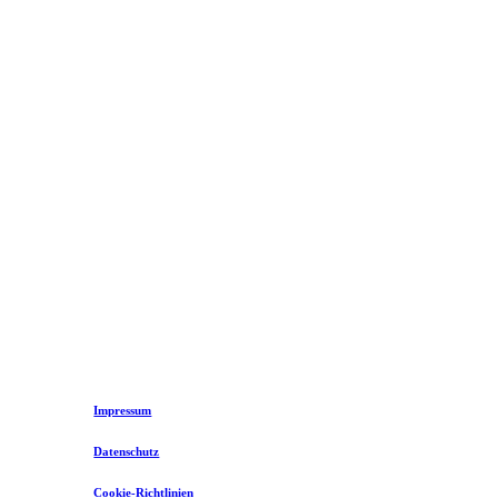
©
2026
Eventwerk Lippstadt GmbH
Impressum
Datenschutz
Cookie-Richtlinien