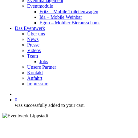
Eventmanagement
Eventmodule
Fritz – Mobile Toilettenwagen
Ida – Mobile Weinbar
Egon – Mobiler Bierausschank
Das Eventwerk
Über uns
News
Presse
Videos
Team
Jobs
Unsere Partner
Kontakt
Anfahrt
Impressum
facebook
instagram
phone
email
0
was successfully added to your cart.